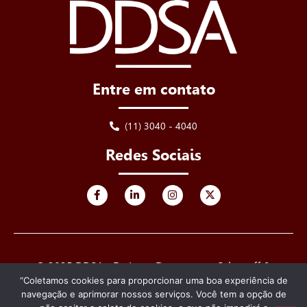
Entre em contato
(11) 3040 - 4040
Redes Sociais
© 2025 DDSA - De Luca, Derenusson, Schuttoff &
Advogados. Todos os direitos reservados.
“Coletamos cookies para proporcionar uma boa experiência de
navegação e aprimorar nossos serviços. Você tem a opção de