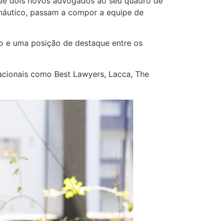
 de dois novos advogados ao seu quadro de
eronáutico, passam a compor a equipe de
o e uma posição de destaque entre os
nacionais como Best Lawyers, Lacca, The