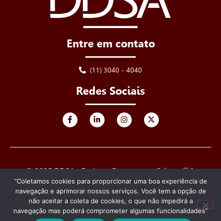
Entre em contato
(11) 3040 - 4040
Redes Sociais
© 2025 DDSA - De Luca, Derenusson, Schuttoff &
Advogados. Todos os direitos reservados.
“Coletamos cookies para proporcionar uma boa experiência de
navegação e aprimorar nossos serviços. Você tem a opção de
Criado e desenvolvido por
não aceitar a coleta de cookies, o que não impedirá a
navegação mas poderá comprometer algumas funcionalidades”