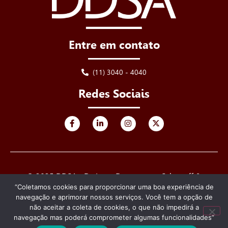
Entre em contato
(11) 3040 - 4040
Redes Sociais
© 2025 DDSA - De Luca, Derenusson, Schuttoff &
Advogados. Todos os direitos reservados.
“Coletamos cookies para proporcionar uma boa experiência de
navegação e aprimorar nossos serviços. Você tem a opção de
Criado e desenvolvido por
não aceitar a coleta de cookies, o que não impedirá a
navegação mas poderá comprometer algumas funcionalidades”