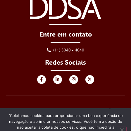
Entre em contato
(11) 3040 - 4040
Redes Sociais
© 2025 DDSA - De Luca, Derenusson, Schuttoff &
Advogados. Todos os direitos reservados.
“Coletamos cookies para proporcionar uma boa experiência de
navegação e aprimorar nossos serviços. Você tem a opção de
Criado e desenvolvido por
não aceitar a coleta de cookies, o que não impedirá a