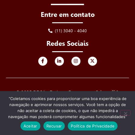
Entre em contato
(11) 3040 - 4040
Redes Sociais
© 2025 DDSA - De Luca, Derenusson, Schuttoff &
Advogados. Todos os direitos reservados.
“Coletamos cookies para proporcionar uma boa experiência de
navegação e aprimorar nossos serviços. Você tem a opção de
Criado e desenvolvido por
não aceitar a coleta de cookies, o que não impedirá a
navegação mas poderá comprometer algumas funcionalidades”
Aceitar
Recusar
Política de Privacidade