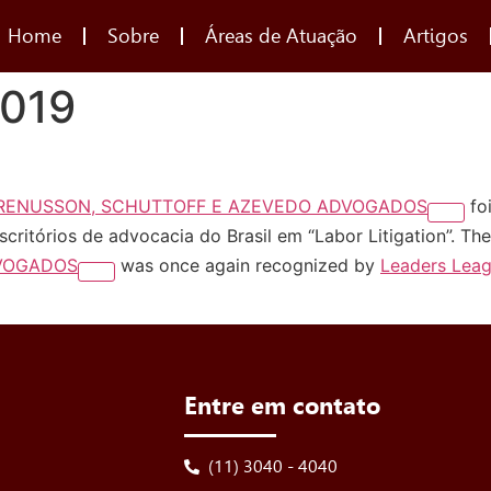
Home
Sobre
Áreas de Atuação
Artigos
2019
ERENUSSON, SCHUTTOFF E AZEVEDO ADVOGADOS
fo
itórios de advocacia do Brasil em “Labor Litigation”. Th
VOGADOS
was once again recognized by
Leaders Leag
Entre em contato
(11) 3040 - 4040