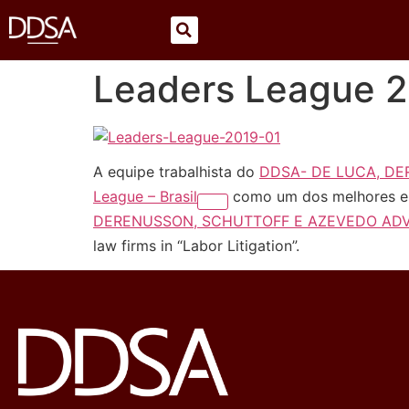
Leaders League 
A equipe trabalhista do
DDSA- DE LUCA, D
League – Brasil
como um dos melhores escr
DERENUSSON, SCHUTTOFF E AZEVEDO AD
law firms in “Labor Litigation”.